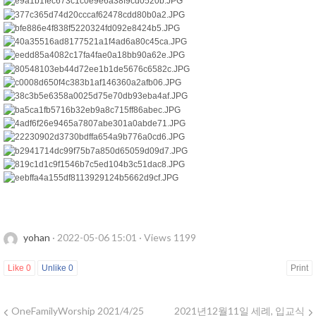
yohan
·
2022-05-06 15:01
·
Views 1199
Like
0
Unlike
0
Print
OneFamilyWorship 2021/4/25
2021년12월11일 세례, 입교식