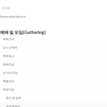
List
Powered by KBoard
예배 및 모임(Gathering)
예배안내
실시간예배
예배설교
예배찬양
성가대 찬양
특별강의
목장모임
행사 및 집회
포토갤러리