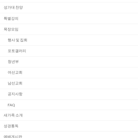
성가대 찬양
특별강의
목장모임
행사 및 집회
포토갤러리
청년부
여선교회
남선교회
공지사항
FAQ
새가족 소개
성경통독
예배게시판