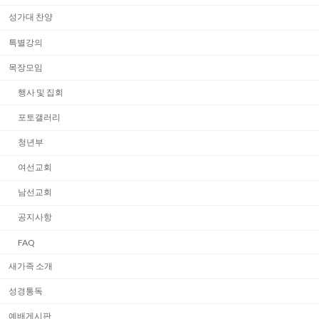
성가대 찬양
특별강의
목장모임
행사 및 집회
포토갤러리
청년부
여선교회
남선교회
공지사항
FAQ
새가족 소개
성경통독
예배게시판