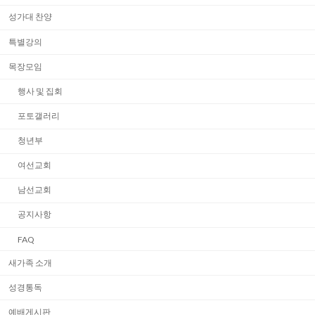
성가대 찬양
특별강의
목장모임
행사 및 집회
포토갤러리
청년부
여선교회
남선교회
공지사항
FAQ
새가족 소개
성경통독
예배게시판