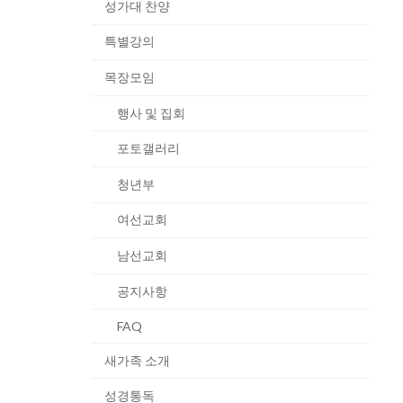
성가대 찬양
특별강의
목장모임
행사 및 집회
포토갤러리
청년부
여선교회
남선교회
공지사항
FAQ
새가족 소개
성경통독