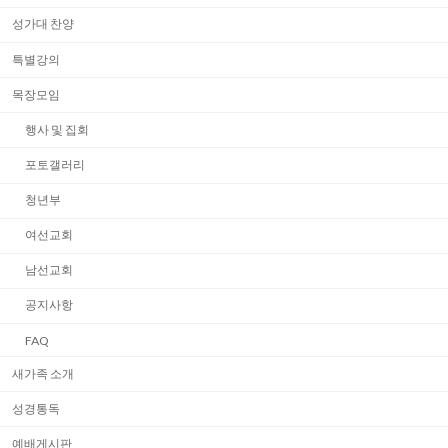
성가대 찬양
특별강의
목장모임
행사 및 집회
포토갤러리
청년부
여선교회
남선교회
공지사항
FAQ
새가족 소개
성경통독
예배게시판