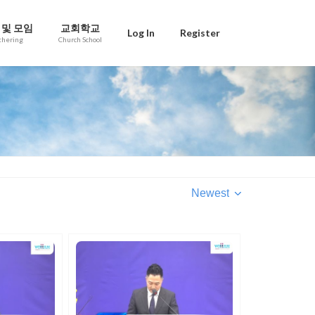
 및 모임
교회학교
Log In
Register
thering
Church School
Newest