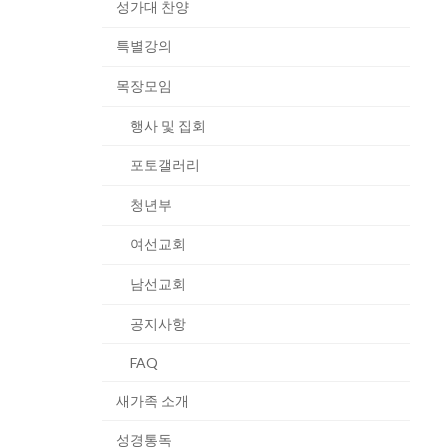
성가대 찬양
특별강의
목장모임
행사 및 집회
포토갤러리
청년부
여선교회
남선교회
공지사항
FAQ
새가족 소개
성경통독