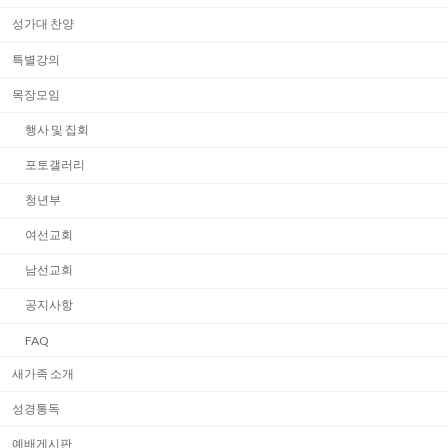
성가대 찬양
특별강의
목장모임
행사 및 집회
포토갤러리
청년부
여선교회
남선교회
공지사항
FAQ
새가족 소개
성경통독
예배게시판