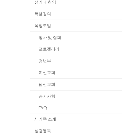
성가대 찬양
특별강의
목장모임
행사 및 집회
포토갤러리
청년부
여선교회
남선교회
공지사항
FAQ
새가족 소개
성경통독