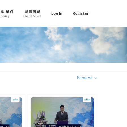
 및 모임
교회학교
Log In
Register
thering
Church School
Newest