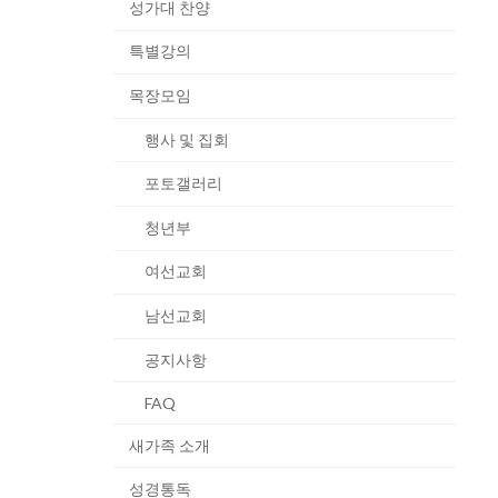
성가대 찬양
특별강의
목장모임
행사 및 집회
포토갤러리
청년부
여선교회
남선교회
공지사항
FAQ
새가족 소개
성경통독