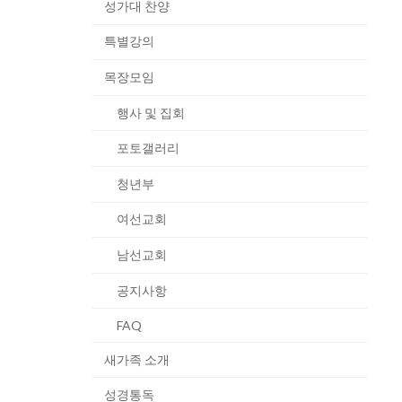
성가대 찬양
특별강의
목장모임
행사 및 집회
포토갤러리
청년부
여선교회
남선교회
공지사항
FAQ
새가족 소개
성경통독