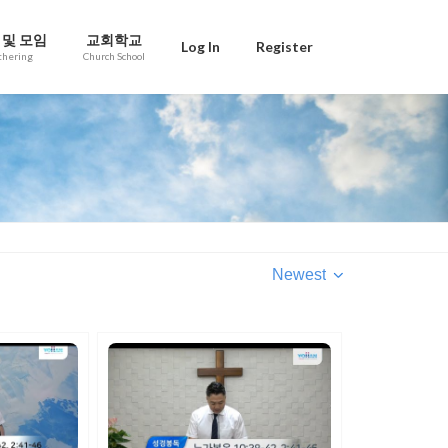
 및 모임
교회학교
Log In
Register
thering
Church School
Newest