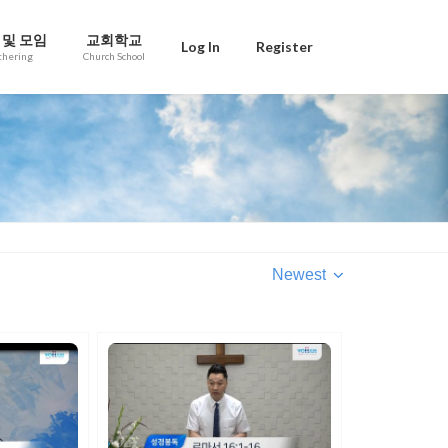
 및 모임
교회학교
Log In
Register
thering
Church School
Newest