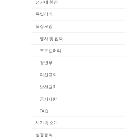
성가대 찬양
특별강의
목장모임
행사 및 집회
포토갤러리
청년부
여선교회
남선교회
공지사항
FAQ
새가족 소개
성경통독