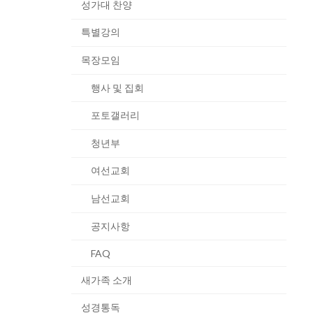
성가대 찬양
특별강의
목장모임
행사 및 집회
포토갤러리
청년부
여선교회
남선교회
공지사항
FAQ
새가족 소개
성경통독