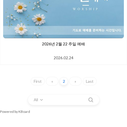
2026년 2월 22 주일 예배
2026.02.24
First
«
2
»
Last
All
Powered by KBoard