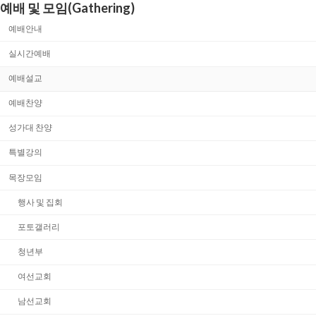
예배 및 모임(Gathering)
예배안내
실시간예배
예배설교
예배찬양
성가대 찬양
특별강의
목장모임
행사 및 집회
포토갤러리
청년부
여선교회
남선교회