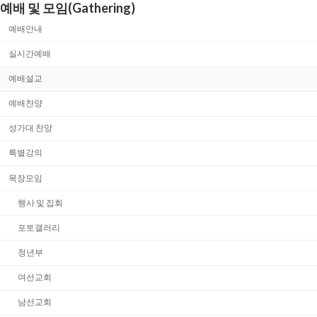
예배 및 모임(Gathering)
예배안내
실시간예배
예배설교
예배찬양
성가대 찬양
특별강의
목장모임
행사 및 집회
포토갤러리
청년부
여선교회
남선교회