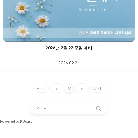
2026년 2월 22 주일 예배
2026.02.24
First
«
2
»
Last
All
Powered by KBoard