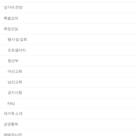
성가대 찬양
특별강의
목장모임
행사 및 집회
포토갤러리
청년부
여선교회
남선교회
공지사항
FAQ
새가족 소개
성경통독
예배게시판