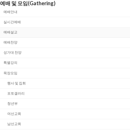
예배 및 모임(Gathering)
예배안내
실시간예배
예배설교
예배찬양
성가대 찬양
특별강의
목장모임
행사 및 집회
포토갤러리
청년부
여선교회
남선교회