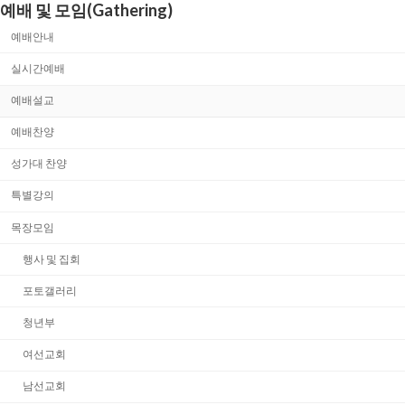
예배 및 모임(Gathering)
예배안내
실시간예배
예배설교
예배찬양
성가대 찬양
특별강의
목장모임
행사 및 집회
포토갤러리
청년부
여선교회
남선교회