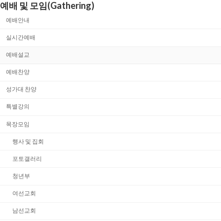
예배 및 모임(Gathering)
예배안내
실시간예배
예배설교
예배찬양
성가대 찬양
특별강의
목장모임
행사 및 집회
포토갤러리
청년부
여선교회
남선교회