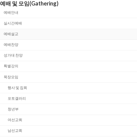
예배 및 모임(Gathering)
예배안내
실시간예배
예배설교
예배찬양
성가대 찬양
특별강의
목장모임
행사 및 집회
포토갤러리
청년부
여선교회
남선교회