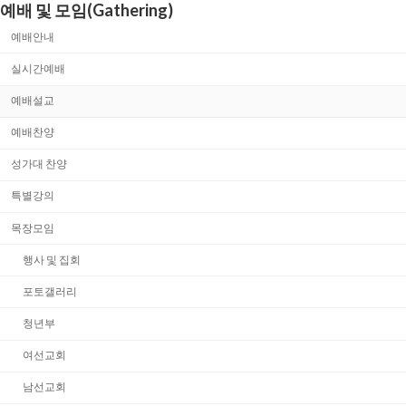
예배 및 모임(Gathering)
예배안내
실시간예배
예배설교
예배찬양
성가대 찬양
특별강의
목장모임
행사 및 집회
포토갤러리
청년부
여선교회
남선교회