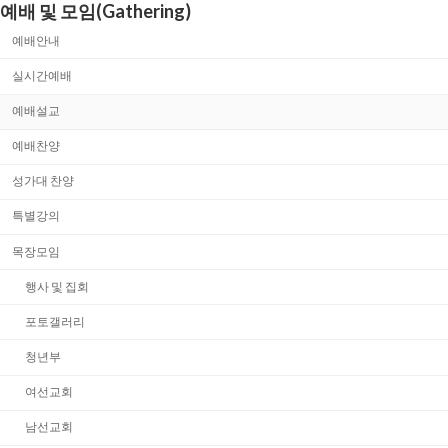
예배 및 모임(Gathering)
예배안내
실시간예배
예배설교
예배찬양
성가대 찬양
특별강의
목장모임
행사 및 집회
포토갤러리
청년부
여선교회
남선교회