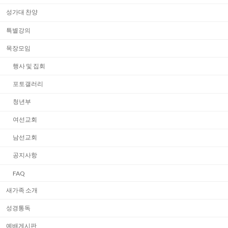
성가대 찬양
특별강의
목장모임
행사 및 집회
포토갤러리
청년부
여선교회
남선교회
공지사항
FAQ
새가족 소개
성경통독
예배게시판