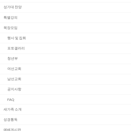
성가대 찬양
특별강의
목장모임
행사 및 집회
포토갤러리
청년부
여선교회
남선교회
공지사항
FAQ
새가족 소개
성경통독
예배게시판