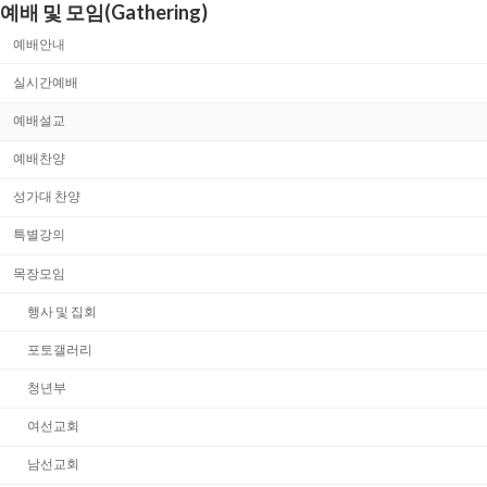
예배 및 모임(Gathering)
예배안내
실시간예배
예배설교
예배찬양
성가대 찬양
특별강의
목장모임
행사 및 집회
포토갤러리
청년부
여선교회
남선교회