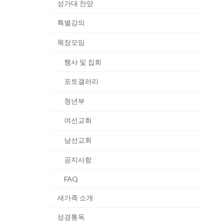
성가대 찬양
특별강의
목장모임
행사 및 집회
포토갤러리
청년부
여선교회
남선교회
공지사항
FAQ
새가족 소개
성경통독