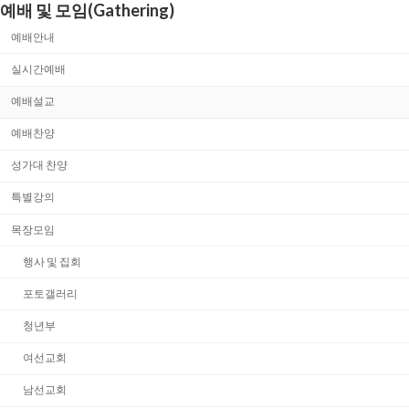
예배 및 모임(Gathering)
예배안내
실시간예배
예배설교
예배찬양
성가대 찬양
특별강의
목장모임
행사 및 집회
포토갤러리
청년부
여선교회
남선교회