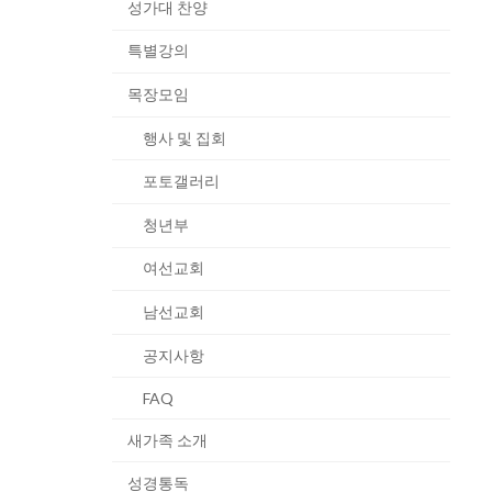
성가대 찬양
특별강의
목장모임
행사 및 집회
포토갤러리
청년부
여선교회
남선교회
공지사항
FAQ
새가족 소개
성경통독