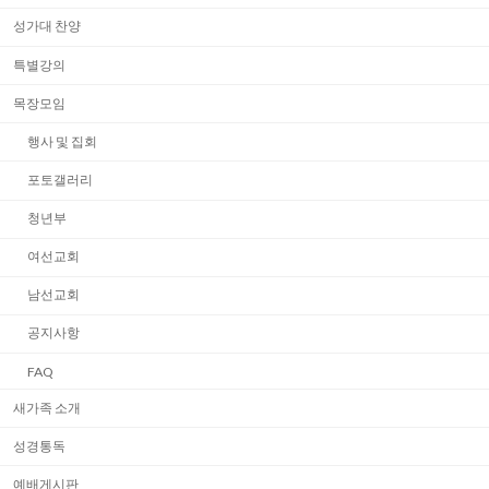
성가대 찬양
특별강의
목장모임
행사 및 집회
포토갤러리
청년부
여선교회
남선교회
공지사항
FAQ
새가족 소개
성경통독
예배게시판