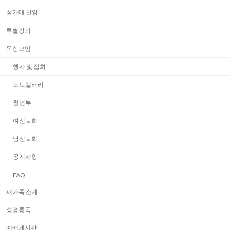
성가대 찬양
특별강의
목장모임
행사 및 집회
포토갤러리
청년부
여선교회
남선교회
공지사항
FAQ
새가족 소개
성경통독
예배게시판