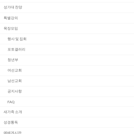
성가대 찬양
특별강의
목장모임
행사 및 집회
포토갤러리
청년부
여선교회
남선교회
공지사항
FAQ
새가족 소개
성경통독
예배게시판