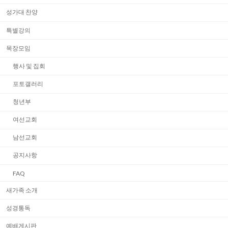
성가대 찬양
특별강의
목장모임
행사 및 집회
포토갤러리
청년부
여선교회
남선교회
공지사항
FAQ
새가족 소개
성경통독
예배게시판