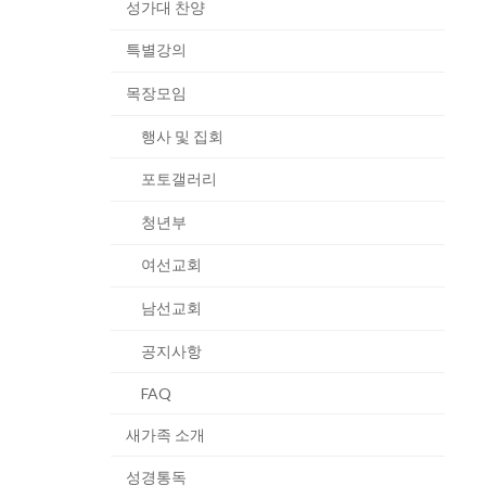
성가대 찬양
특별강의
목장모임
행사 및 집회
포토갤러리
청년부
여선교회
남선교회
공지사항
FAQ
새가족 소개
성경통독