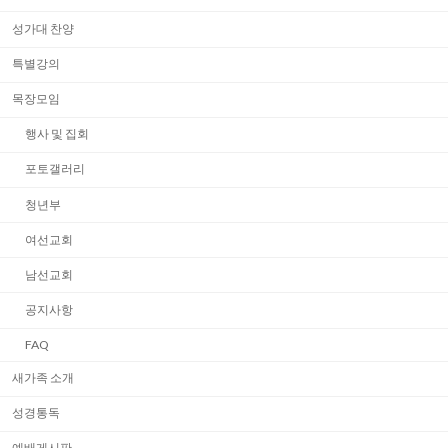
성가대 찬양
특별강의
목장모임
행사 및 집회
포토갤러리
청년부
여선교회
남선교회
공지사항
FAQ
새가족 소개
성경통독
예배게시판