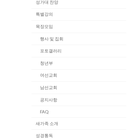
성가대 찬양
특별강의
목장모임
행사 및 집회
포토갤러리
청년부
여선교회
남선교회
공지사항
FAQ
새가족 소개
성경통독