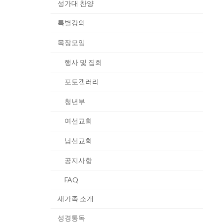
성가대 찬양
특별강의
목장모임
행사 및 집회
포토갤러리
청년부
여선교회
남선교회
공지사항
FAQ
새가족 소개
성경통독