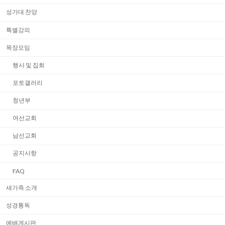
성가대 찬양
특별강의
목장모임
행사 및 집회
포토갤러리
청년부
여선교회
남선교회
공지사항
FAQ
새가족 소개
성경통독
예배게시판