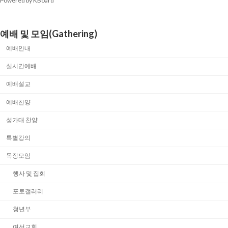
Powered by KBoard
예배 및 모임(Gathering)
예배안내
실시간예배
예배설교
예배찬양
성가대 찬양
특별강의
목장모임
행사 및 집회
포토갤러리
청년부
여선교회