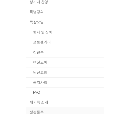
성가대 찬양
특별강의
목장모임
행사 및 집회
포토갤러리
청년부
여선교회
남선교회
공지사항
FAQ
새가족 소개
성경통독