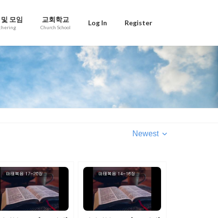
 및 모임
교회학교
Log In
Register
thering
Church School
Newest