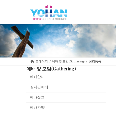
Skip
Skip
to
to
the
the
content
Navigation
홈페이지
예배 및 모임(Gathering)
성경통독
예배 및 모임(Gathering)
예배안내
실시간예배
예배설교
예배찬양