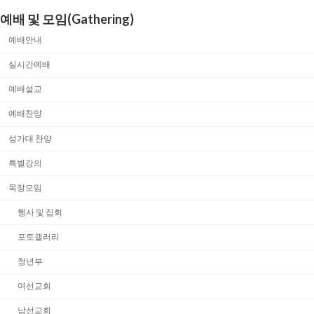
예배 및 모임(Gathering)
예배안내
실시간예배
예배설교
예배찬양
성가대 찬양
특별강의
목장모임
행사 및 집회
포토갤러리
청년부
여선교회
남선교회