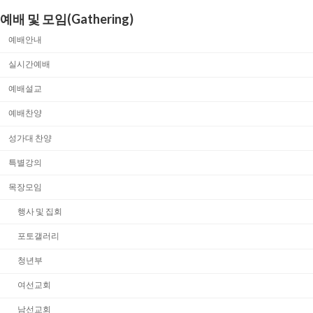
예배 및 모임(Gathering)
예배안내
실시간예배
예배설교
예배찬양
성가대 찬양
특별강의
목장모임
행사 및 집회
포토갤러리
청년부
여선교회
남선교회