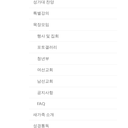
성가대 찬양
특별강의
목장모임
행사 및 집회
포토갤러리
청년부
여선교회
남선교회
공지사항
FAQ
새가족 소개
성경통독