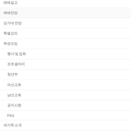
예배설교
예배찬양
성가대 찬양
특별강의
목장모임
행사 및 집회
포토갤러리
청년부
여선교회
남선교회
공지사항
FAQ
새가족 소개