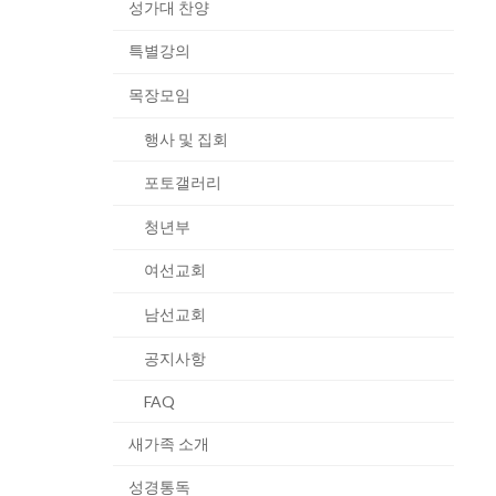
성가대 찬양
특별강의
목장모임
행사 및 집회
포토갤러리
청년부
여선교회
남선교회
공지사항
FAQ
새가족 소개
성경통독