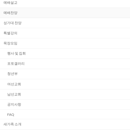
예배설교
예배찬양
성가대 찬양
특별강의
목장모임
행사 및 집회
포토갤러리
청년부
여선교회
남선교회
공지사항
FAQ
새가족 소개