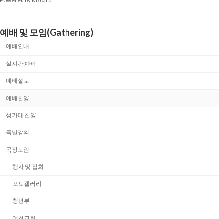
Powered by KBoard
예배 및 모임(Gathering)
예배안내
실시간예배
예배설교
예배찬양
성가대 찬양
특별강의
목장모임
행사 및 집회
포토갤러리
청년부
여선교회