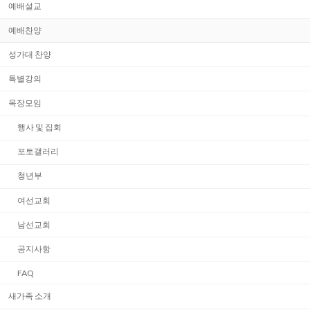
예배설교
예배찬양
성가대 찬양
특별강의
목장모임
행사 및 집회
포토갤러리
청년부
여선교회
남선교회
공지사항
FAQ
새가족 소개