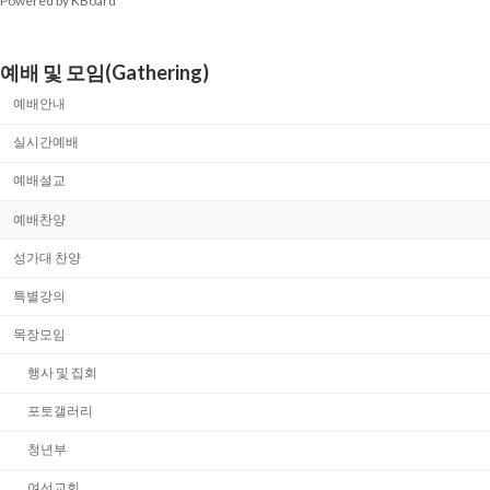
Powered by KBoard
예배 및 모임(Gathering)
예배안내
실시간예배
예배설교
예배찬양
성가대 찬양
특별강의
목장모임
행사 및 집회
포토갤러리
청년부
여선교회