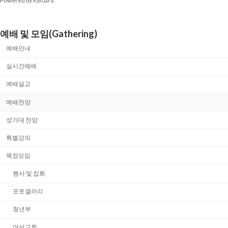
Powered by KBoard
예배 및 모임(Gathering)
예배안내
실시간예배
예배설교
예배찬양
성가대 찬양
특별강의
목장모임
행사 및 집회
포토갤러리
청년부
여선교회