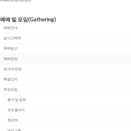
Powered by KBoard
예배 및 모임(Gathering)
예배안내
실시간예배
예배설교
예배찬양
성가대 찬양
특별강의
목장모임
행사 및 집회
포토갤러리
청년부
여선교회